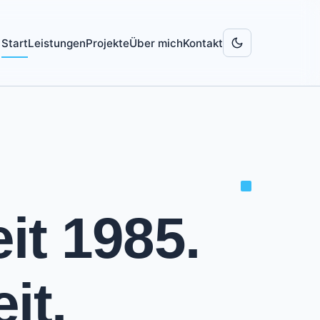
Start
Leistungen
Projekte
Über mich
Kontakt
it 1985.
it.