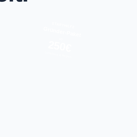
STARTHILFE
Gründer-Paket
ab
250€
Lüneburg & Region